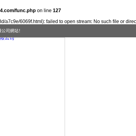
4.com/func.php
on line
127
8d/a7c9e/6069f.html): failed to open stream: No such file or direc
限公司網站！