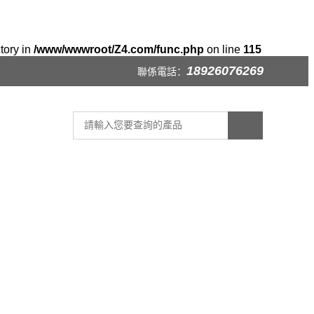
tory in
/www/wwwroot/Z4.com/func.php
on line
115
18926076269
聯係電話：