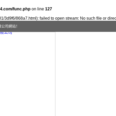
4.com/func.php
on line
127
01/3d9f6/868a7.html): failed to open stream: No such file or dire
限公司網站！