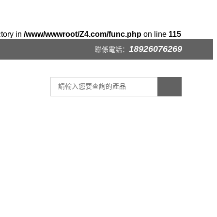
ctory in
/www/wwwroot/Z4.com/func.php
on line
115
18926076269
聯係電話：