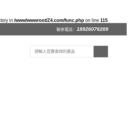
ctory in
/www/wwwroot/Z4.com/func.php
on line
115
18926076269
聯係電話：