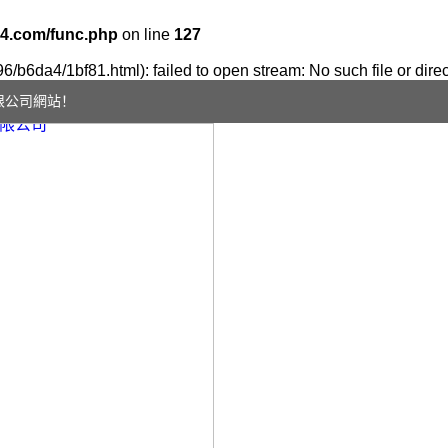
4.com/func.php
on line
127
96/b6da4/1bf81.html): failed to open stream: No such file or dire
限公司網站！