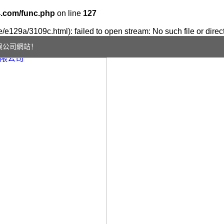
.com/func.php
on line
127
e/e129a/3109c.html): failed to open stream: No such file or direc
限公司網站！