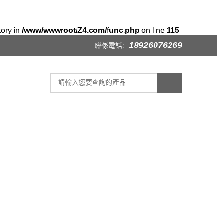
tory in
/www/wwwroot/Z4.com/func.php
on line
115
18926076269
聯係電話：